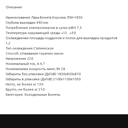
Описание
Наименование Ларь-Бонета Корсика ЛХН-1850
Глубина выкладки 490 мм
Потребление электроэнергии в сутки (кВт) 7,5
Температура окружающей среды +12...+30
Охлаждаемая площадь поддонов и полок для выкладки продуктов
1,2
Тип охлаждения Статическое
Способ оттаивания горячим газом
Напряжение 220
Номинальный ток, A 4,7
Номинальная мощность ламп, Вт 28
Габариты без упаковки (ДхГхВ) 1850х850х870
Габариты в упаковке (ДхГхВ) 2100х1100х1050
Нетто, не более кг 130
Брутто, не более кг 210
Категория: Холодильные Бонеты