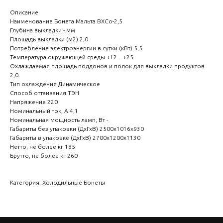
Описание
Наименование Бонета Мальта ВХСо-2,5
Глубина выкладки - мм
Площадь выкладки (м2) 2,0
Потребление электроэнергии в сутки (кВт) 5,5
Температура окружающей среды +12…+25
Охлаждаемая площадь поддонов и полок для выкладки продуктов
2,0
Тип охлаждения Динамическое
Способ оттаивания ТЭН
Напряжение 220
Номинальный ток, A 4,1
Номинальная мощность ламп, Вт -
Габариты без упаковки (ДхГхВ) 2500х1016х930
Габариты в упаковке (ДхГхВ) 2700х1200х1130
Нетто, не более кг 185
Брутто, не более кг 260
Категория: Холодильные Бонеты