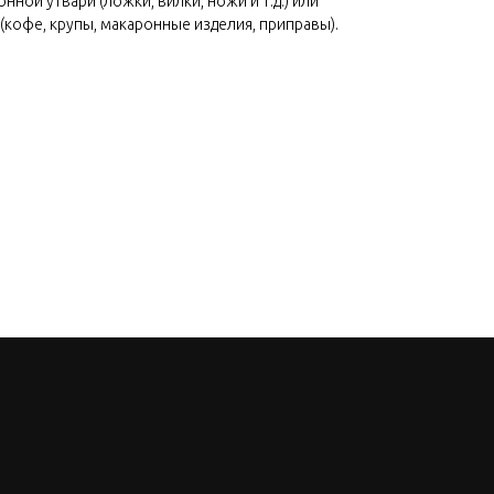
нной утвари (ложки, вилки, ножи и т.д.) или
(кофе, крупы, макаронные изделия, приправы).