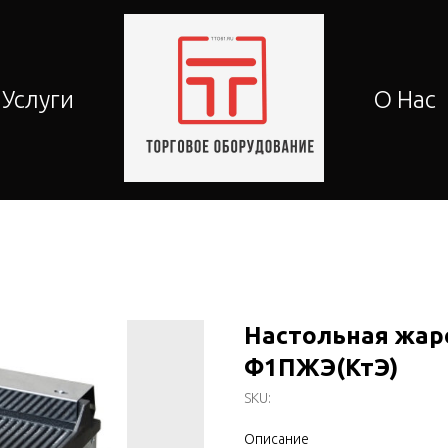
Услуги
О Нас
Настольная жар
Ф1ПЖЭ(КтЭ)
SKU:
Описание