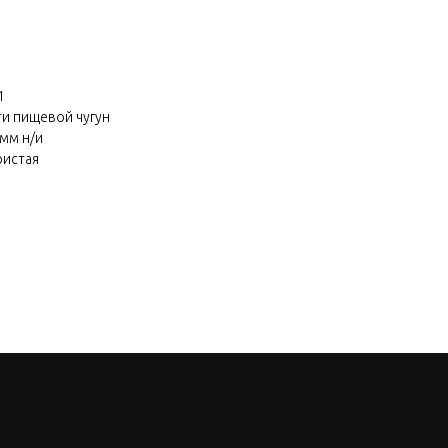
1
и пищевой чугун
мм н/и
ристая