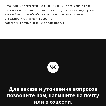
Ротационный пекарский шкаф РПШ-18-8-6МР предназначен для
выпечки широкого ассортимента хлебобулочных и кондитерских
изделий методом обработки паром и горячим воздухом по
отдельности или комбинированно.
Категория: Ротационные Пекарские Шкафы
Для заказа и уточнения вопросов
позвоните нам, напишите на почту
или в соцсети.