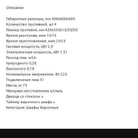
Описание
Габаритные размеры, мм 800x800x680
Количество противней, шт 4
Размер противня, мм 650x530х15/30/50
Время разогрева, мин 10-15
Время приготовления, мин 20-25
Газовая мощность, кВт 2,9
Электрическая мощность, кВт 1,51
Расход газа, м3/ч
природного 0,28
балонного 0,18
Номинальное напряжение, Вт 220
Подключение газа ½”
Масса, кг 75
Материал изготовления н/сталь
Дверца со стеклом +
Таймер жарочного шкафа +
Категория: Шкафы Жарочные